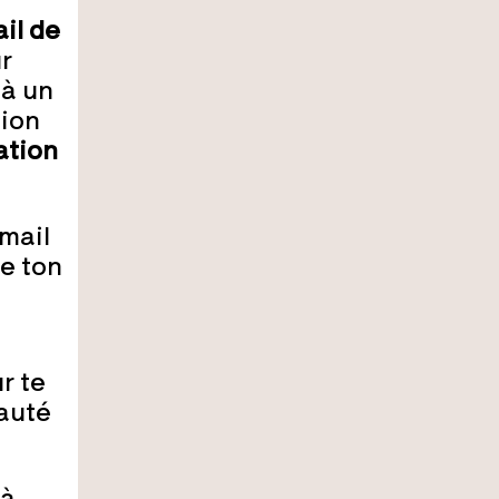
il de
r
jà un
tion
ation
mail
de ton
r te
auté
 à