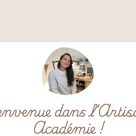
envenue dans l’Artis
Académie !