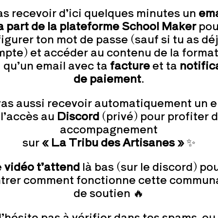
as recevoir d’ici quelques minutes un
ema
a part de la plateforme School Maker
pou
igurer ton mot de passe (sauf si tu as dé
pte) et accéder au contenu de la forma
i qu’un email avec ta
facture
et ta
notific
de paiement
.
vas aussi recevoir automatiquement un e
 l’accès au
Discord
(privé) pour profiter 
accompagnement
sur
« La Tribu des Artisanes »
✨
e
vidéo t’attend
là bas (sur le discord) pou
trer comment fonctionne cette commun
de soutien 🔥
’hésite pas à vérifier dans tes spams, ou