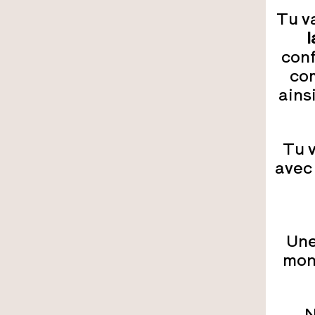
Tu v
l
conf
com
ains
Tu 
avec
Un
mon
N