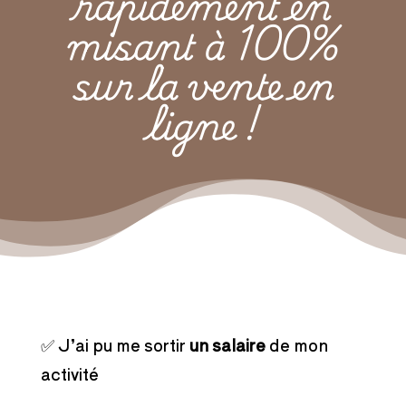
rapidement en
misant à 100%
sur la vente en
ligne !
✅ J’ai pu me sortir
un salaire
de mon
activité