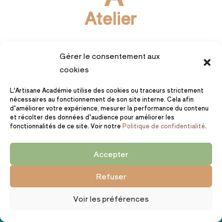
Atelier
Fabriquer
dans ton atelier
les fondations
Gérer le consentement aux
durables de ta marque artisanale 🔨
cookies
Le secret c’est de mettre en place :
L'Artisane Académie utilise des cookies ou traceurs strictement
nécessaires au fonctionnement de son site interne. Cela afin
Une
marque
claire et différenciante
d’améliorer votre expérience, mesurer la performance du contenu
Une
offre
cohérente et désirable
et récolter des données d’audience pour améliorer les
fonctionnalités de ce site. Voir notre
Politique de confidentialité
.
Des
prix
justes et assumés
Un
positionnement
qui donne envie
Accepter
d’acheter et te ressemble
Refuser
👉 Ta marque n’est plus floue.
👉 Tes créations trouvent leur place
🎁 200€ OFFERTS SUR L'ARTISANE ACADÉMIE :
Voir les préférences
naturellement.
06
23
59
39
👉 Ton activité repose sur des bases
JOURS
HEURES
MINUTES
SECONDES