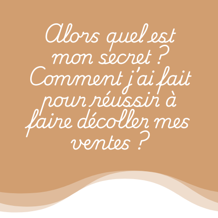
Alors quel est
mon secret ?
Comment j’ai fait
pour réussir à
faire décoller mes
ventes ?