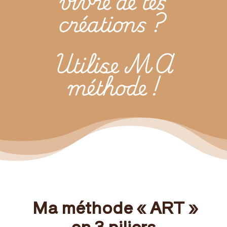
vivre de tes
créations ?
Utilise MA
méthode !
Ma méthode «
ART »
e
n 3 piliers