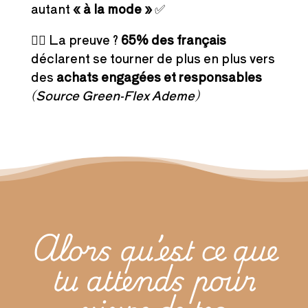
autant
« à la mode »
✅
👉🏻 La preuve ?
65% des français
déclarent se tourner de plus en plus vers
des
achats engagées et responsables
(Source Green-Flex Ademe)
Alors qu’est ce que
tu attends pour