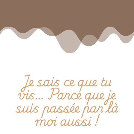
Je sais ce que tu
vis… Parce que je
suis passée par là
moi aussi !