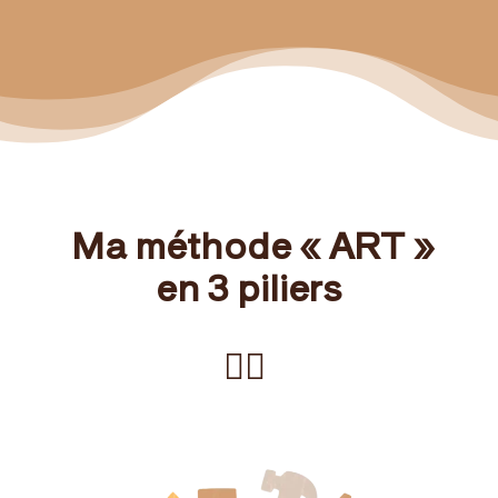
Ma méthode «
ART »
e
n 3 piliers
👇🏻