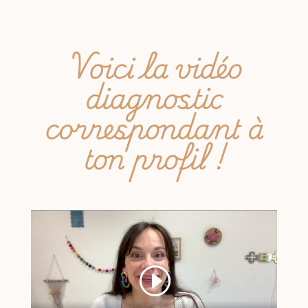
Voici la vidéo
diagnostic
correspondant à
ton profil !