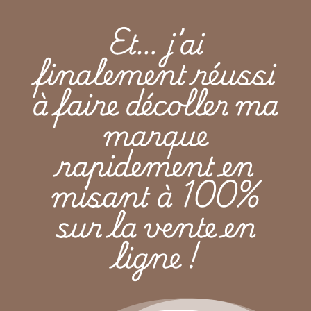
Et… j’ai
finalement réussi
à faire décoller ma
marque
rapidement en
misant à 100%
sur la vente en
ligne !