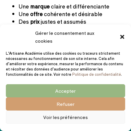
Une
marque
claire et différenciante
Une
offre
cohérente et désirable
Des
prix
justes et assumés
Un
positionnement
qui donne envie
Gérer le consentement aux
d’acheter et te ressemble
cookies
👉 Ta marque n’est plus floue.
L'Artisane Académie utilise des cookies ou traceurs strictement
👉 Tes créations trouvent leur place
nécessaires au fonctionnement de son site interne. Cela afin
d’améliorer votre expérience, mesurer la performance du contenu
naturellement.
et récolter des données d’audience pour améliorer les
👉 Ton activité repose sur des bases
fonctionnalités de ce site. Voir notre
Politique de confidentialité
.
solides.
Accepter
Refuser
🎁 200€ OFFERTS SUR L'ARTISANE ACADÉMIE :
Voir les préférences
39
06
23
59
JOURS
HEURES
MINUTES
SECONDES
40