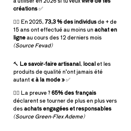
à utiliser en 2026 si tu veux
vivre de tes
créations
✅
👉🏻 En 2025,
73,3 % des individus
de + de
15 ans ont effectué au moins un
achat en
ligne
au cours des 12 derniers mois
(Source Fevad)
🔨
Le savoir-faire artisanal
,
local
et les
produits de qualité n’ont jamais été
autant
« à la mode »
✅
👉🏻 La preuve ?
65% des français
déclarent se tourner de plus en plus vers
des
achats engagées et responsables
(Source Green-Flex Ademe)