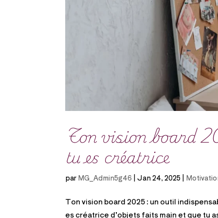
Ton vision board 20
tu es créatrice
par
MG_Admin5g46
|
Jan 24, 2025
|
Motivati
Ton vision board 2025 : un outil indispensabl
es créatrice d’objets faits main et que tu a