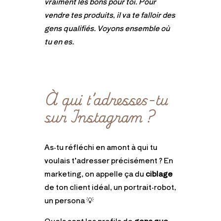
vraiment les bons pour toi. Pour
vendre tes produits, il va te falloir des
gens qualifiés. Voyons ensemble où
tu en es.
À qui t’adresses-tu
sur Instagram ?
As-tu réfléchi en amont à qui tu
voulais t’adresser précisément ? En
marketing, on appelle ça du
ciblage
de ton client idéal, un portrait-robot,
un persona
💡
Quels sont les profils de
gens que