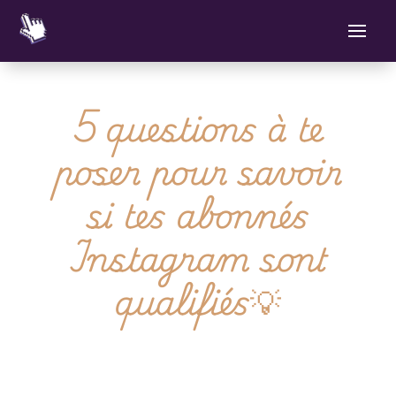
5 questions à te
poser pour savoir
si tes abonnés
Instagram sont
qualifiés
💡