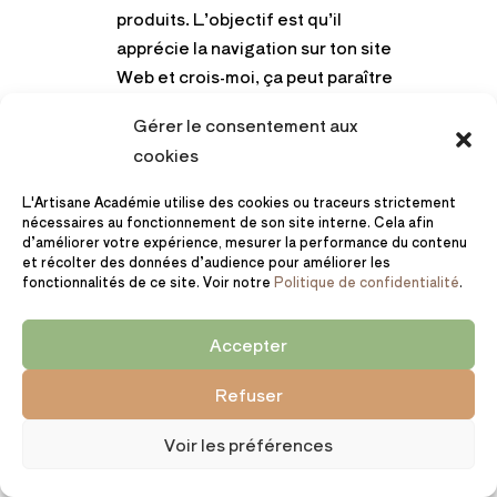
produits. L’objectif est qu’il
apprécie la navigation sur ton site
Web et crois-moi, ça peut paraître
compliqué… et ça l’est !
Gérer le consentement aux
cookies
Je te passe les mises à jour sur les
L'Artisane Académie utilise des cookies ou traceurs strictement
langages de développement, la
nécessaires au fonctionnement de son site interne. Cela afin
base de données, l’hébergement…
d’améliorer votre expérience, mesurer la performance du contenu
et récolter des données d’audience pour améliorer les
fonctionnalités de ce site. Voir notre
Politique de confidentialité
.
Quand tu débutes, tu as bien
d’autres choses à faire ! Ton métier
n’est pas de créer des sites Web,
Accepter
mais de vendre tes produits.
Refuser
En plus, tu t’épargnes
un gros
Voir les préférences
investissement en argent et en
temps
, ce qui profite à la meilleure