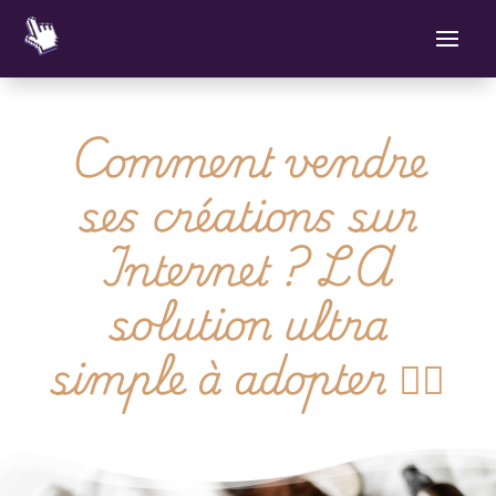
Comment vendre
ses créations sur
Internet ? LA
solution ultra
simple à adopter 👌🏻