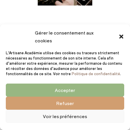
Gérer le consentement aux
cookies
Semaine 4 :
L'Artisane Académie utilise des cookies ou traceurs strictement
promouvoir ta
nécessaires au fonctionnement de son site interne. Cela afin
d’améliorer votre expérience, mesurer la performance du contenu
boutique en ligne
et récolter des données d’audience pour améliorer les
fonctionnalités de ce site. Voir notre
Politique de confidentialité
.
Onzième étape : créer
Accepter
un jeu concours
Refuser
Entre J22 et J29, je te conseille de
Voir les préférences
lancer un jeu concours.
C’est le plus