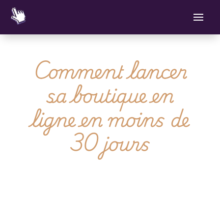
Comment lancer
sa boutique en
ligne en moins de
30 jours