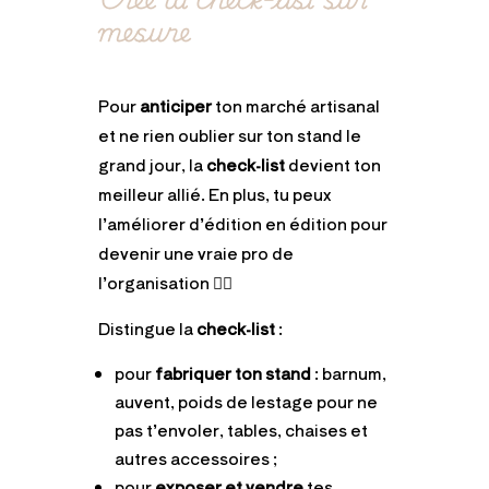
mesure
Pour
anticiper
ton marché artisanal
et ne rien oublier sur ton stand le
grand jour, la
check-list
devient ton
meilleur allié. En plus, tu peux
l’améliorer d’édition en édition pour
devenir une vraie pro de
l’organisation 👌🏻
Distingue la
check-list
:
pour
fabriquer ton stand
: barnum,
auvent, poids de lestage pour ne
pas t’envoler, tables, chaises et
autres accessoires ;
pour
exposer et vendre
tes