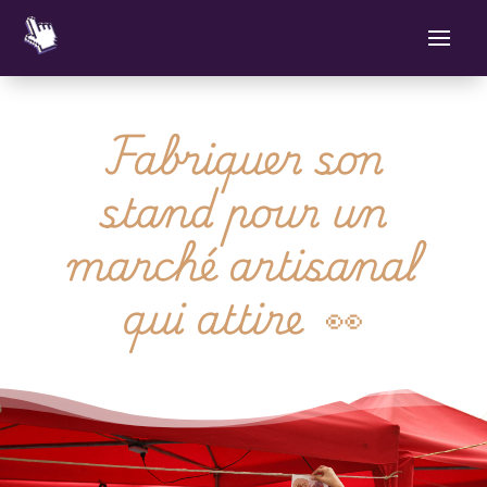
Fabriquer son
stand pour un
marché artisanal
qui attire
👀