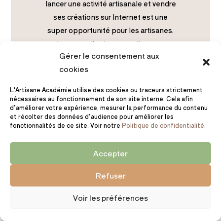
lancer une activité artisanale et vendre
ses créations sur Internet est une
super opportunité pour les artisanes.
La vente d’artisanat en ligne, ça
Gérer le consentement aux
marche si tu sais comment faire.
cookies
L'Artisane Académie utilise des cookies ou traceurs strictement
nécessaires au fonctionnement de son site interne. Cela afin
d’améliorer votre expérience, mesurer la performance du contenu
et récolter des données d’audience pour améliorer les
fonctionnalités de ce site. Voir notre
Politique de confidentialité
.
Accepter
Tous mes conseils
Refuser
dans ta boite mail
Voir les préférences
💌