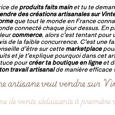
rice de
produits faits main
et tu te deman
endre des créations artisanales sur Vint
forme
que tout le monde en France conna
nde connecté chaque jour dessus. En pl
 leur
commerce
, alors c’est tentant pour
vis de la faible concurrence. C’est une 
nseille d’être sur cette
marketplace
pou
its et je t’explique pourquoi dans cet art
astuce pour
créer ta boutique en ligne
et d
on travail artisanal
de manière efficace 
e artisane veut vendre sur Vin
e de vente séduisante à première 