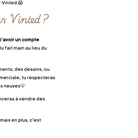
r Vinted 😱
ur Vinted ?
d’
avoir un compte
du fait main au lieu du
ments, des dessins, ou
mmerciale, tu respecteras
ons neuves💡
ceras à vendre des
mais en plus, c’est