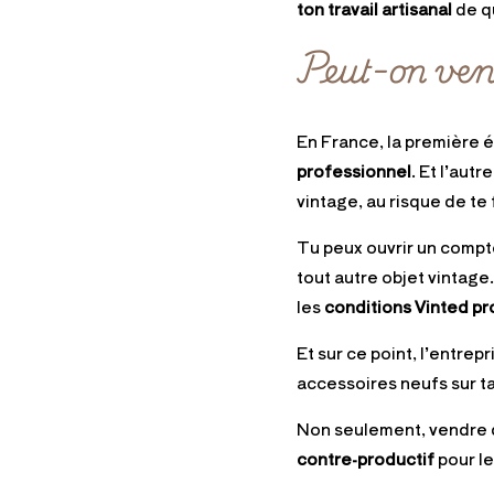
ton travail artisanal
de qu
Peut-on ven
En France, la première é
professionnel
. Et l’autr
vintage, au risque de te 
Tu peux ouvrir un compt
tout autre objet vintage
les
conditions Vinted pr
Et sur ce point, l’entrep
accessoires neufs sur t
Non seulement, vendre de
contre-productif
pour le