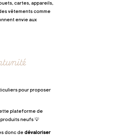
uets, cartes, appareils,
ue des vêtements comme
donnent envie aux
rtunité
ticuliers pour proposer
ette plateforme de
s produits neufs 💡
ues donc de
dévaloriser