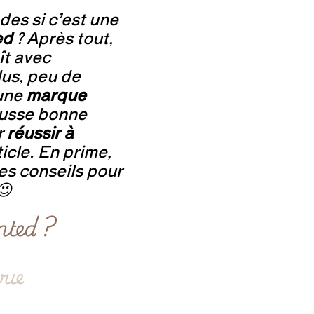
des si c’est une
ed
? Après tout,
ît avec
us, peu de
 une
marque
fausse bonne
r
réussir à
icle. En prime,
es conseils pour
😉
ted ?
vue