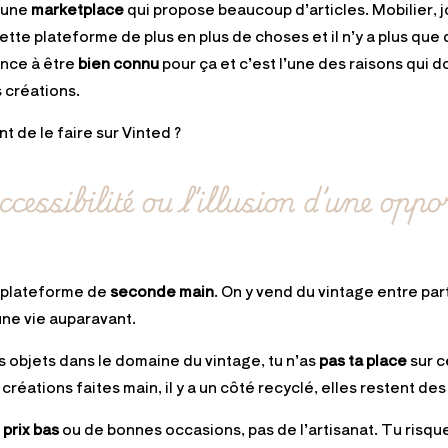
 une
marketplace
qui propose beaucoup d’articles. Mobilier, jo
ette plateforme de plus en plus de choses et il n’y a plus q
nce à être
bien connu
pour ça et c’est l’une des raisons qui 
s créations.
nt de le faire sur Vinted ?
accessibilité ou l’illusion d’une oppo
e plateforme de
seconde main
. On y vend du vintage entre par
une vie auparavant.
 objets dans le domaine du vintage, tu n’as
pas ta place
sur c
réations faites main, il y a un côté recyclé, elles restent de
s
prix bas
ou de bonnes occasions, pas de l’artisanat. Tu risq