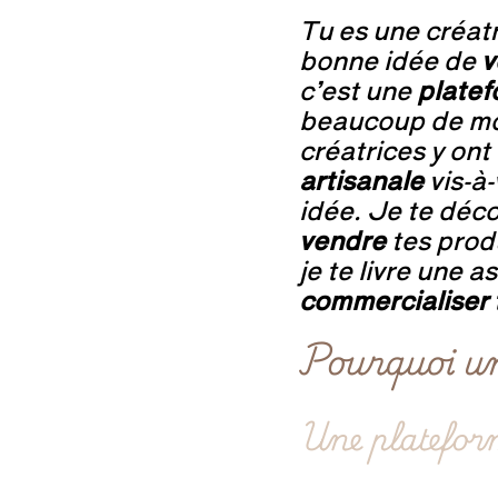
Tu es une créat
bonne idée de
v
c’est une
plate
beaucoup de mo
créatrices y ont
artisanale
vis-à-
idée. Je te déco
vendre
tes produ
je te livre une 
commercialiser t
Pourquoi un
Une plateform