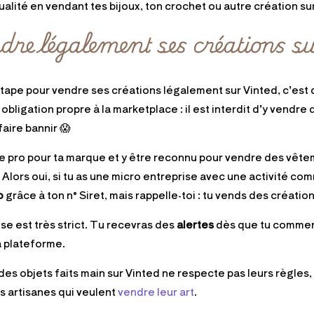
alité en vendant tes bijoux, ton crochet ou autre création su
dre légalement ses créations s
tape pour vendre ses créations légalement sur Vinted, c’est 
e obligation propre à la marketplace : il est interdit d’y vendre 
faire bannir 😱
e pro pour ta marque et y être reconnu pour vendre des vête
. Alors oui, si tu as une micro entreprise avec une activité co
o
grâce à ton n° Siret, mais rappelle-toi : tu vends des créati
rise est très strict. Tu recevras des
alertes
dès que tu commen
a plateforme.
s objets faits main sur Vinted ne respecte pas leurs règles, 
s artisanes qui veulent
vendre leur art
.