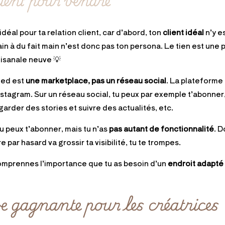
lient pour vendre
idéal pour ta relation client, car d’abord, ton
client idéal
n’y e
n à du fait main n’est donc pas ton persona. Le tien est une
tisanale neuve 💡
ted est
une marketplace, pas un réseau social
. La plateforme 
stagram. Sur un réseau social, tu peux par exemple t’abonner
arder des stories et suivre des actualités, etc.
u peux t’abonner, mais tu n’as
pas autant de fonctionnalité
. D
par hasard va grossir ta visibilité, tu te trompes.
comprennes l’importance que tu as besoin d’un
endroit adapté 
ve gagnante pour les créatrices