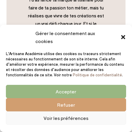
faire de ta passion ton métier, mais tu
réalises que vivre de tes créations est
un vrai défi chaque jour. Et si le
problème ne venait pas de tes objets
Gérer le consentement aux
faits main, mais de la façon dont tu les
cookies
vends ? Arrête de te brader et lis cet
L'Artisane Académie utilise des cookies ou traceurs strictement
article…
nécessaires au fonctionnement de son site interne. Cela afin
d’améliorer votre expérience, mesurer la performance du contenu
et récolter des données d’audience pour améliorer les
fonctionnalités de ce site. Voir notre
Politique de confidentialité
.
Accepter
Refuser
Voir les préférences