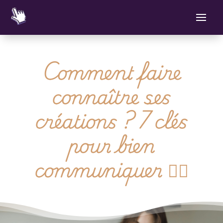
Comment faire
connaître ses
créations ? 7 clés
pour bien
communiquer 👌🏻