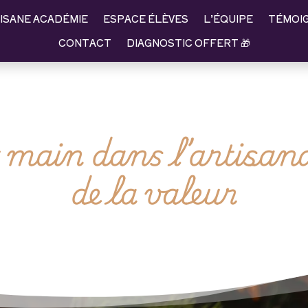
ISANE ACADÉMIE
ESPACE ÉLÈVES
L’ÉQUIPE
TÉMOI
CONTACT
DIAGNOSTIC OFFERT 🎁
t main dans l’artisanat
de la valeur