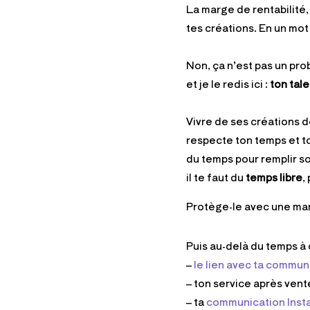
La marge de rentabilité, 
tes créations. En un mot 
Non, ça n’est pas un pro
et je le redis ici :
ton tale
Vivre de ses créations
respecte ton temps et to
du temps pour remplir so
il te faut du
temps libre
,
Protège-le avec une marg
Puis au-delà du temps à 
–
le lien avec ta commu
– ton service après vente
– ta
communication Inst