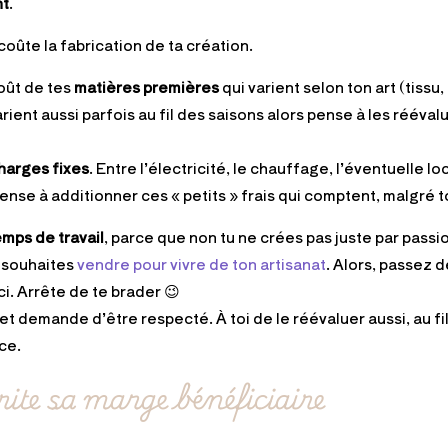
nt
.
coûte la fabrication de ta création.
oût de tes
matières premières
qui varient selon ton art (tissu, 
arient aussi parfois au fil des saisons alors pense à les réévalu
harges fixes
. Entre l’électricité, le chauffage, l’éventuelle lo
nse à additionner ces « petits » frais qui comptent, malgré to
emps de travail
, parce que non tu ne crées pas juste par passi
u souhaites
vendre pour vivre de ton artisanat
. Alors, passez 
ci. Arrête de te brader 😉
t demande d’être respecté. À toi de le réévaluer aussi, au fil
ce.
ite sa marge bénéficiaire