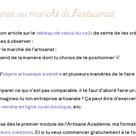
rix au marché de l’artisanat
on article sur le
tableau de calcul du coût
de vente de tes cré
ses à observer :
 le marché de l’artisanat ;
end de la manière dont tu choisis de te positionner 💡
d’
objets artisanaux à vendre
et plusieurs manières de le fair
parer ce qui n’est pas comparable, il te faut d’abord faire un
agines-tu ton entreprise artisanale ? Ça peut être d’exerce
e
vendre en ligne ou en boutique
, etc.
se dès le premier module de l’Artisane Académie, ma formatio
leurs créations
. Et si tu veux commencer gratuitement à te fo