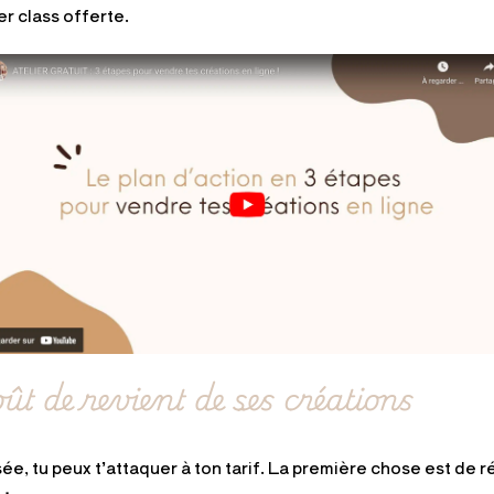
r class offerte.
ût de revient de ses créations
ée, tu peux t’attaquer à ton tarif. La première chose est de r