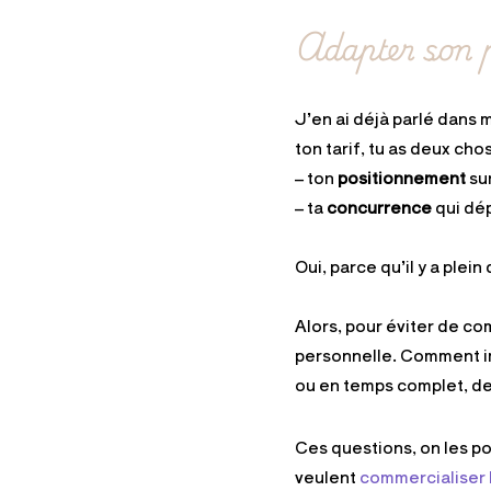
Adapter son p
J’en ai déjà parlé dans m
ton tarif, tu as deux cho
– ton
positionnement
sur
– ta
concurrence
qui dép
Oui, parce qu’il y a plein 
Alors, pour éviter de com
personnelle. Comment im
ou en temps complet, d
Ces questions, on les po
veulent
commercialiser 