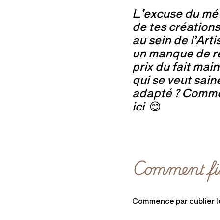
L’excuse du méti
de tes créations
au sein de l’Art
un manque de res
prix du fait mai
qui se veut sain
adapté ? Comment
ici
😊
Comment fix
Commence par oublier le