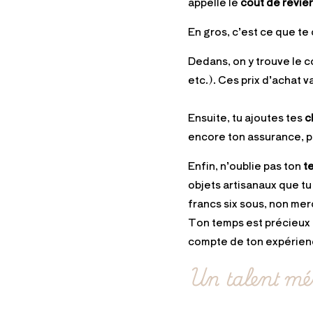
appelle le
coût de revie
En gros, c’est ce que te 
Dedans, on y trouve le c
etc.). Ces prix d’achat v
Ensuite, tu ajoutes tes
c
encore ton assurance, pe
Enfin, n’oublie pas ton
t
objets artisanaux que t
francs six sous, non mer
Ton temps est précieux e
compte de ton expérien
Un talent mér